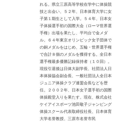
れる。県立三原高等学校在学中に体操競
技と出会い、５２年、日本体育大学に女
子第１期生として入学。５４年、日本女
子体操選手初の国際大会（ローマ世界選
手権）出場を果たし、平均台で金メダ
ル。６４年東京オリンピック女子団体で
の銅メダルをはじめ、五輪・世界選手権
で合計８個のメダルを獲得する。全日本
選手権最多優勝記録保持者（１０回）。
現役引退後は日体大副学長、社団法人日
本体操協会副会長、一般社団法人全日本
ジュニア体操クラブ連盟会長などを歴
任。２００２年、日本女子選手初の国際
体操殿堂入りを果たす。現在、株式会社
ケイアイスポーツ池田敬子ジャンピング
体操スクール代表取締役社長、日本体育
大学名誉教授、三原市名誉市民