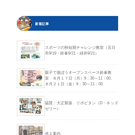
新着記事
スポーツの秋短期チャレンジ教室（五日
市9/19・鈴峯9/21・緑井9/21）
親子で遊ぼうオープンスペース鈴峯教
室 ８月１７日（月）9：30～11：00、
８月２１日（金）9：30～11：00
協賛：大正製薬 リポビタン（D・キッズ
ゼリー）
求人案内