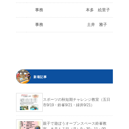
事務 本多 絵里子
事務 土井 雅子
新着記事
スポーツの秋短期チャレンジ教室（五日
市9/19・鈴峯9/21・緑井9/21）
親子で遊ぼうオープンスペース鈴峯教
室 ８月１７日（月）9：30～11：00、